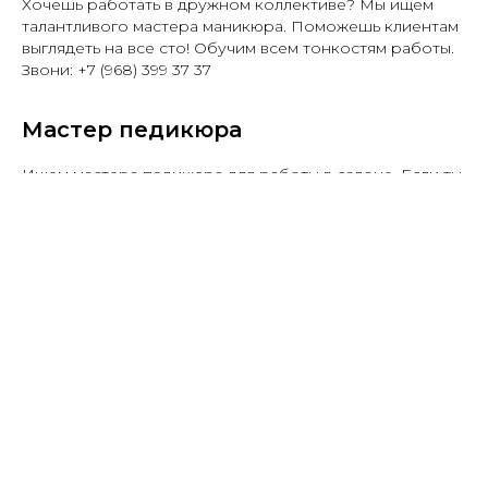
Хочешь работать в дружном коллективе? Мы ищем
талантливого мастера маникюра. Поможешь клиентам
выглядеть на все сто! Обучим всем тонкостям работы.
Звони: +7 (968) 399 37 37
Мастер педикюра
Ищем мастера педикюра для работы в салоне. Если ты
любишь своё дело и хочешь помогать людям выглядеть
ухоженно, то эта вакансия для тебя! Обучим всем
секретам профессионального педикюра. Звони: +7
(968) 399 37 37